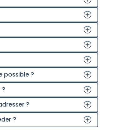
 possible ?
 ?
adresser ?
éder ?