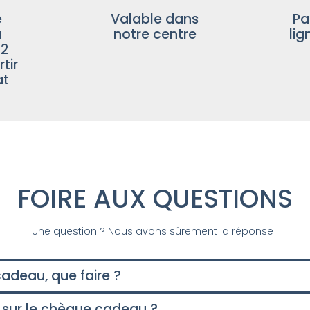
e
Valable dans
Pa
u
notre centre
lig
12
tir
at
FOIRE AUX QUESTIONS
Une question ? Nous avons sûrement la réponse :
adeau, que faire ?
 sur le chèque cadeau ?