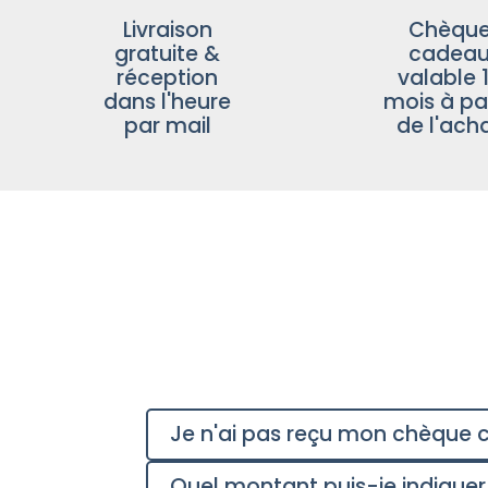
Livraison
Chèqu
gratuite &
cadea
réception
valable 
dans l'heure
mois à par
par mail
de l'ach
Je n'ai pas reçu mon chèque c
Quel montant puis-je indiquer