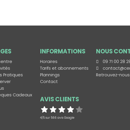
GES
INFORMATIONS
NOUS CON
centre
Horaires
09 71 00 28 2
ivités
Tarifs et abonnements
contact@cen
os Pratiques
Plannings
Retrouvez-nous
erver
Contact
us
èques Cadeaux
AVIS CLIENTS
4/5 sur 566 avis Google