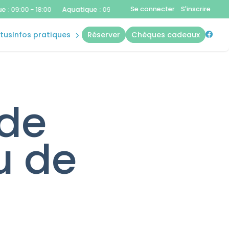
plannings
Se connecter
S'inscrire
0 - 18:00
Aquatique
:
09:00 - 18:00
Aquatique
:
09:00 - 18:00
Aq
accès &
contact
ctus
infos pratiques
réserver
chèques cadeaux
règles
 de
u de