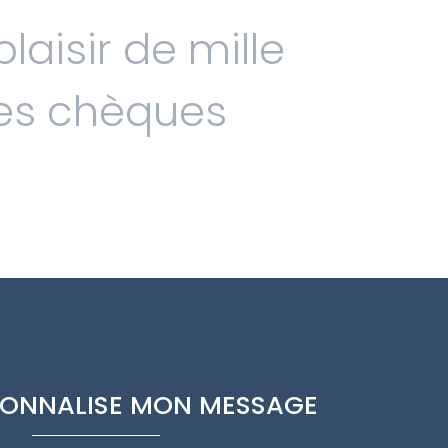
laisir de mille
les chèques
RSONNALISE MON MESSAGE