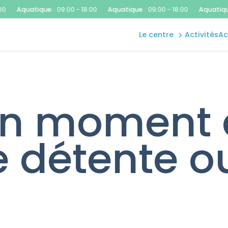
aquatique
uatique
:
09:00 - 18:00
Aquatique
:
09:00 - 18:00
Aquatique
:
09:0
bien-être
le centre
activités
a
forme
 un moment
de détente o