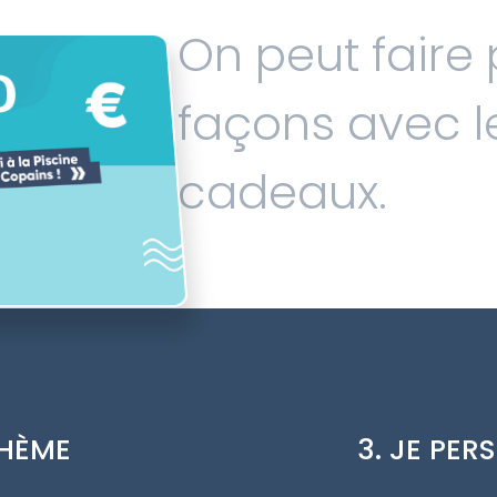
On peut faire p
0
façons avec 
cadeaux.
THÈME
3. JE PE