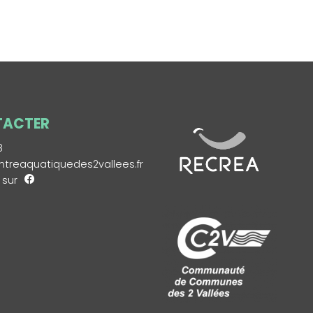
TACTER
8
treaquatiquedes2vallees.fr
 sur